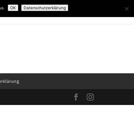
us.
OK
Datenschutzerklärung
utanalyse
Online Shop
Online Termine
erklärung