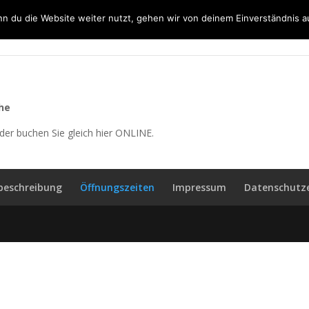
n du die Website weiter nutzt, gehen wir von deinem Einverständnis a
Home
Biologique Recherche
Behandlungen
Ha
he
der buchen Sie gleich hier ONLINE.
eschreibung
Öffnungszeiten
Impressum
Datenschutz